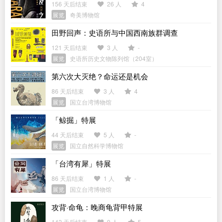
156 天后结束
26 人
4
展览
奇美博物馆
田野回声：史语所与中国西南族群调查
121 天后结束
3 人
-
展览
史语所历史文物陈列馆（204室）
第六次大灭绝？命运还是机会
86 天后结束
3 人
4
展览
国立台湾博物馆
「鲸掘」特展
44 天后结束
5 人
-
展览
国立自然科学博物馆
「台湾有犀」特展
86 天后结束
1 人
-
展览
国立台湾博物馆
攻背·命龟：晚商龟背甲特展
142 天后结束
9 人
5