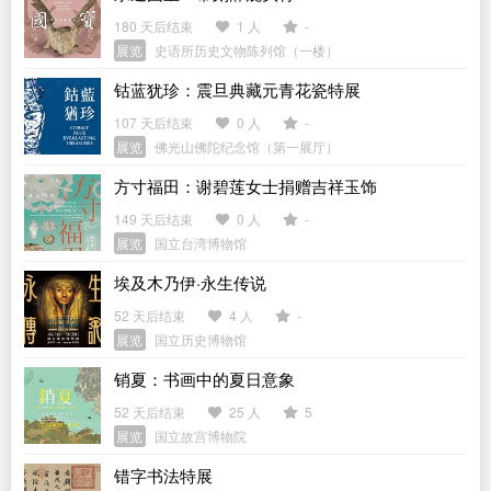
180 天后结束
1 人
-
展览
史语所历史文物陈列馆（一楼）
钴蓝犹珍：震旦典藏元青花瓷特展
107 天后结束
0 人
-
展览
佛光山佛陀纪念馆（第一展厅）
方寸福田：谢碧莲女士捐赠吉祥玉饰
149 天后结束
0 人
-
展览
国立台湾博物馆
埃及木乃伊·永生传说
52 天后结束
4 人
-
展览
国立历史博物馆
销夏：书画中的夏日意象
52 天后结束
25 人
5
展览
国立故宫博物院
错字书法特展