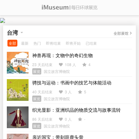
台湾
全部展馆
全部
最新
热门
即将结束
即将开始
已结束
神兽再现：文物中的奇幻生物
23 天后结束
108 人
4
展览
国立故宫博物院
骋技与运动：书画中的技艺与体能活动
40 天后结束
3 人
5
展览
国立故宫博物院
织光显影：亚洲织品的物质交流与故事流转
86 天后结束
0 人
-
展览
国立故宫博物院
亲近国宝：带刻辞鹿头骨