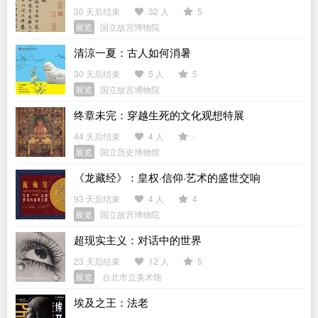
30 天后结束
32 人
5
展览
国立故宫博物院
清涼一夏：古人如何消暑
30 天后结束
5 人
5
展览
国立故宫博物院
终章未完：穿越生死的文化观想特展
44 天后结束
4 人
-
展览
国立历史博物馆
《龙藏经》：皇权·信仰·艺术的盛世交响
93 天后结束
4 人
4
展览
国立故宫博物院
超现实主义：对话中的世界
23 天后结束
12 人
5
展览
台北市立美术馆
埃及之王：法老