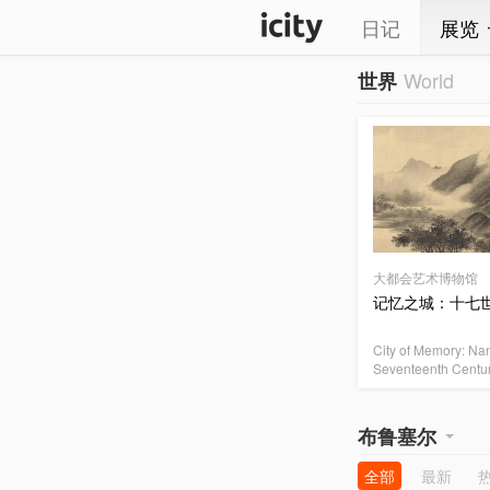
日记
展览
World
世界
大都会艺术博物馆
记忆之城：十七
City of Memory: Nan
Seventeenth Centu
布鲁塞尔
全部
最新