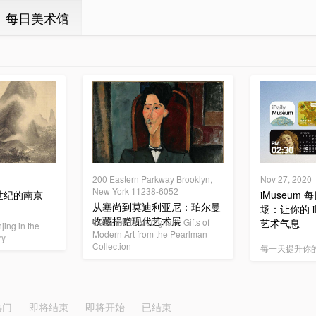
ㆍ每日美术馆
200 Eastern Parkway Brooklyn,
Nov 27, 202
New York 11238-6052
世纪的南京
iMuseum
从塞尚到莫迪利亚尼：珀尔曼
场：让你的 i
收藏捐赠现代艺术展
Cézanne to Modigliani: Gifts of
艺术气息
jing in the
Modern Art from the Pearlman
ry
Collection
每一天提升你
热门
即将结束
即将开始
已结束