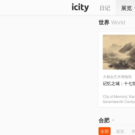
日记
展览
World
世界
大都会艺术博物馆
记忆之城：十七
City of Memory: Nan
Seventeenth Centu
合肥
全部
最新