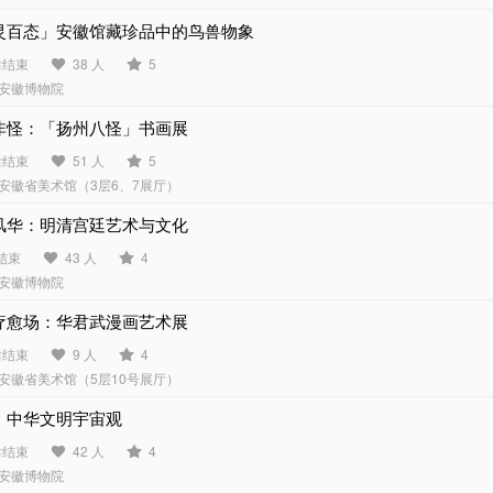
灵百态」安徽馆藏珍品中的鸟兽物象
后结束
38 人
5
安徽博物院
非怪：「扬州八怪」书画展
后结束
51 人
5
安徽省美术馆（3层6、7展厅）
风华：明清宫廷艺术与文化
结束
43 人
4
安徽博物院
疗愈场：华君武漫画艺术展
后结束
9 人
4
安徽省美术馆（5层10号展厅）
：中华文明宇宙观
后结束
42 人
4
安徽博物院