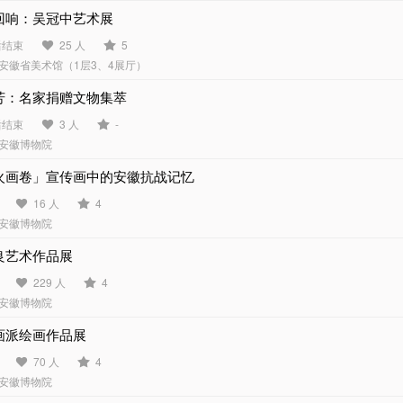
回响：吴冠中艺术展
后结束
25 人
5
安徽省美术馆（1层3、4展厅）
芳：名家捐赠文物集萃
后结束
3 人
-
安徽博物院
火画卷」宣传画中的安徽抗战记忆
16 人
4
安徽博物院
良艺术作品展
229 人
4
安徽博物院
画派绘画作品展
70 人
4
安徽博物院