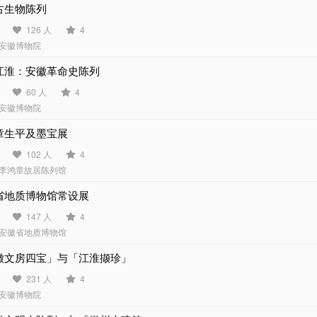
古生物陈列
126 人
4
安徽博物院
江淮：安徽革命史陈列
60 人
4
安徽博物院
章生平及墨宝展
102 人
4
李鸿章故居陈列馆
省地质博物馆常设展
147 人
4
安徽省地质博物馆
徽文房四宝」与「江淮撷珍」
231 人
4
安徽博物院