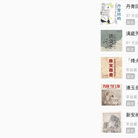
丹青
37 天
展览
满庭
61 天
展览
「烽
常设展
展览
潘玉
常设展
展览
新安
常设展
展览