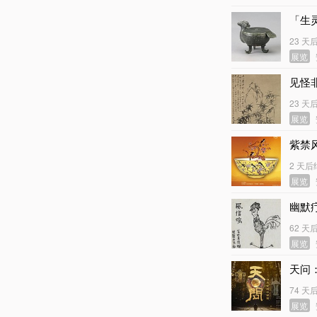
「生
23 天
展览
见怪
23 天
展览
紫禁
2 天后
展览
幽默
62 天
展览
天问
74 天
展览