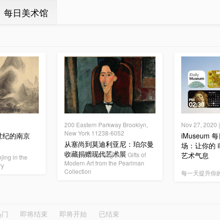
ㆍ每日美术馆
200 Eastern Parkway Brooklyn,
Nov 27, 202
New York 11238-6052
世纪的南京
iMuseum
从塞尚到莫迪利亚尼：珀尔曼
场：让你的 i
收藏捐赠现代艺术展
Cézanne to Modigliani: Gifts of
艺术气息
jing in the
Modern Art from the Pearlman
ry
Collection
每一天提升你
热门
即将结束
即将开始
已结束