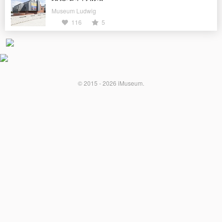
Museum Ludwig
116
5
© 2015 - 2026
iMuseum
.