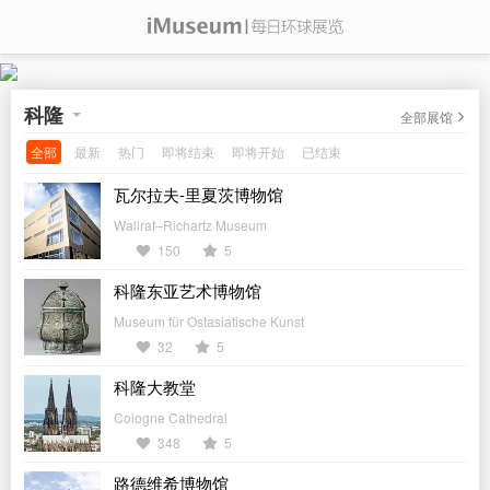
科隆
全部展馆
全部
最新
热门
即将结束
即将开始
已结束
瓦尔拉夫-里夏茨博物馆
Wallraf–Richartz Museum
150
5
科隆东亚艺术博物馆
Museum für Ostasiatische Kunst
32
5
科隆大教堂
Cologne Cathedral
348
5
路德维希博物馆