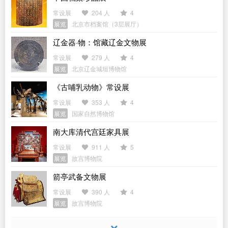
常设展
204 人
4
展览
北京市档案馆（3层展厅）
辽金器·物：馆藏辽金文物展
常设展
279 人
4
展览
北京辽金城垣博物馆
《古哺乳动物》常设展
常设展
353 人
4
展览
国家自然博物馆
南大库清代宫廷家具展
常设展
911 人
5
展览
故宫博物院
箭亭武备文物展
常设展
390 人
4
展览
故宫博物院