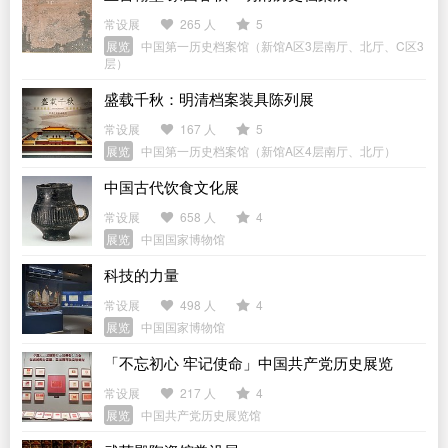
常设展
265 人
5
展览
中国第一历史档案馆（新馆A区3层南厅、北厅、C区3
层）
盛载千秋：明清档案装具陈列展
常设展
167 人
5
展览
中国第一历史档案馆（新馆A区4层南厅、北厅）
中国古代饮食文化展
常设展
658 人
4
展览
中国国家博物馆
科技的力量
常设展
498 人
4
展览
中国国家博物馆
「不忘初心 牢记使命」中国共产党历史展览
常设展
217 人
4
展览
中国共产党历史展览馆