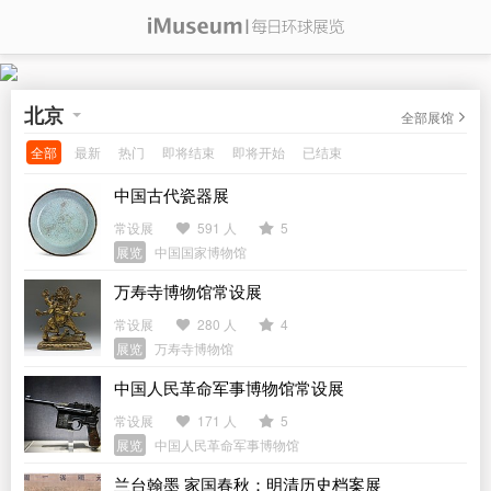
北京
全部展馆
全部
最新
热门
即将结束
即将开始
已结束
中国古代瓷器展
常设展
591 人
5
展览
中国国家博物馆
万寿寺博物馆常设展
常设展
280 人
4
展览
万寿寺博物馆
中国人民革命军事博物馆常设展
常设展
171 人
5
展览
中国人民革命军事博物馆
兰台翰墨 家国春秋：明清历史档案展