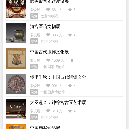
武英殿陶瓷馆常设展
常设展
661 人
5
展览
故宫博物院
清宫医药文物展
常设展
386 人
4
展览
故宫博物院
中国古代服饰文化展
常设展
1569 人
4
展览
中国国家博物馆
镜里千秋：中国古代铜镜文化
常设展
904 人
4
展览
中国国家博物馆
大圣遗音：钟粹宫古琴艺术展
常设展
618 人
4
展览
故宫博物院
中国档案珍品展