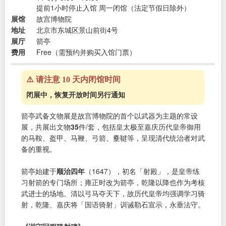
提前1小时停止入馆 周一闭馆（法定节假日除外）
展馆
故宫博物院
地址
北京市东城区景山前街4号
展厅
箭亭
费用
Free（需预约并购买入馆门票）
⚠️ 请注意 10 天内闭馆时间
闭展中，恢复开放时间另行通知
箭亭武备文物展是故宫博物院的首个以武器为主题的常设
展，共展出文物
35
件/套，包括皇太极至嘉庆历代皇帝御用
的马鞍、盔甲、马鞭、弓箭、櫜鞬等，呈现清代统治者对武
备的重视。
箭亭始建于
顺治四年
（1647），初名「射殿」，是皇帝练
习射箭的专门场所；雍正时改为箭亭，乾隆以降也作为考核
武进士的场地。清以弓马夺天下，故历代皇帝均强调学习骑
射，乾隆、嘉庆将「国语骑射」训诫勒石宣示，永垂法守。