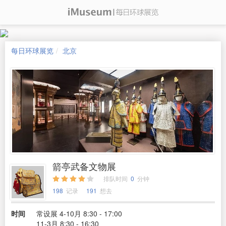
每日环球展览
北京
箭亭武备文物展
排队时间
0
分钟
198
记录
191
想去
时间
常设展 4-10月 8:30 - 17:00
11-3月 8:30 - 16:30