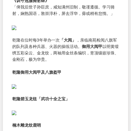
《训守冠服骑射碑》
「俾我后世子孙臣庶，咸知满州旧制，敬谨遵循。学习骑
射，娴熟国语，敦崇淳朴，屏去浮华，毋或稍有怠惰。」
乾隆在位时每3年举办一次
「大阅」
，亲临南苑检阅八旗军
的队列及各种兵器、火器的操练活动。
御用大阅甲
以明黄缎
绣五彩朵云、金龙纹，两袖用金丝条编织，胄顶镶嵌珍珠、
金刚石，极为华贵。
乾隆御用大阅甲及八旗盔甲
乾隆碧玉龙纽「武功十全之宝」
楠木雕龙纹鹿哨