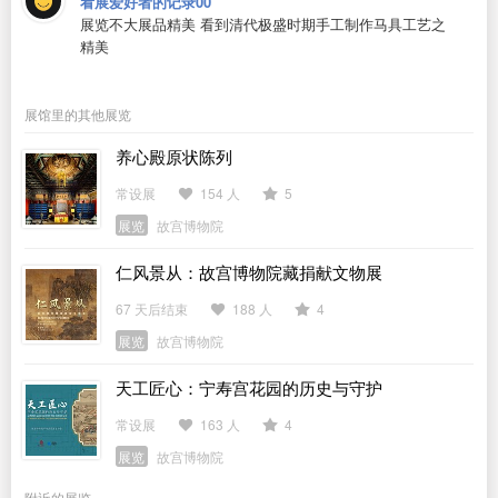
看展爱好者的记录00
展览不大展品精美 看到清代极盛时期手工制作马具工艺之
精美
展馆里的其他展览
养心殿原状陈列
常设展
154 人
5
展览
故宫博物院
仁风景从：故宫博物院藏捐献文物展
67 天后结束
188 人
4
展览
故宫博物院
天工匠心：宁寿宫花园的历史与守护
常设展
163 人
4
展览
故宫博物院
附近的展览