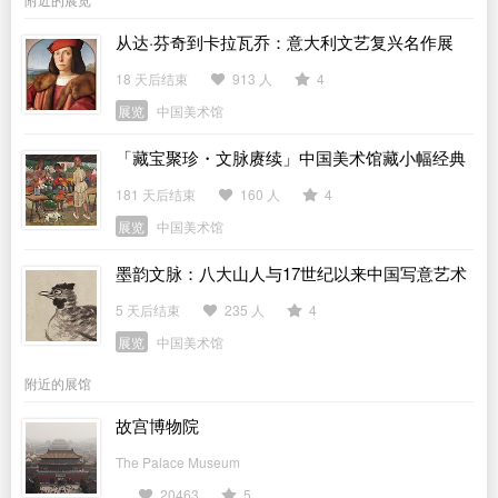
从达·芬奇到卡拉瓦乔：意大利文艺复兴名作展
18 天后结束
913 人
4
展览
中国美术馆
「藏宝聚珍・文脉赓续」中国美术馆藏小幅经典
作品展
181 天后结束
160 人
4
展览
中国美术馆
墨韵文脉：八大山人与17世纪以来中国写意艺术
展
5 天后结束
235 人
4
展览
中国美术馆
附近的展馆
故宫博物院
The Palace Museum
20463
5