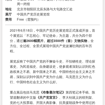
周一闭馆
地址
北京市朝阳区北辰东路与大屯路交汇处
展厅
中国共产党历史展览馆
费用
Free（需预约）
2021年6月18日，中国共产党历史展览馆正式落成开放，首
个展览以「不忘初心、牢记使命」为主题，共分为四个部
分，通过
逾2600幅图片、超过3500件（套）文物实物
，全
方位、全过程、全景式展现中国共产党波澜壮阔的百年历
程。
展览反映了中国共产党的不懈奋斗史、不怕牺牲史、理论探
索史、为民造福史、自身建设史，使参观者深刻认识到红色
政权来之不易、新中国来之不易、中国特色社会主义来之不
易，深刻认识到中国共产党为什么能、马克思主义为什么
行、中国特色社会主义为什么好。
重点展品包括马克思
《布鲁塞尔笔记》
第四笔记本手稿、陈
望道翻译的中文版
《共产党宣言》
、李大钊就义的绞刑架、
党的七大投票箱、开国大典影像、抗美援朝战争中使用过的