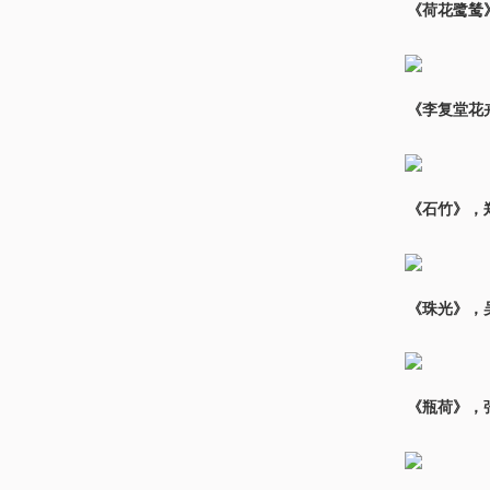
《荷花鹭鸶
《李复堂花
《石竹》，郑
《珠光》，吴
《瓶荷》，张