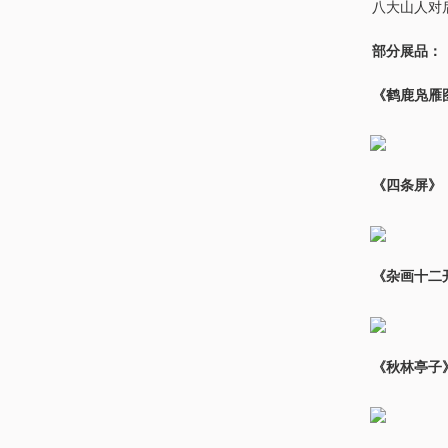
八大山人对
部分展品：
《鹤鹿凫雁
《四条屏》
《杂画十二
《秋林亭子