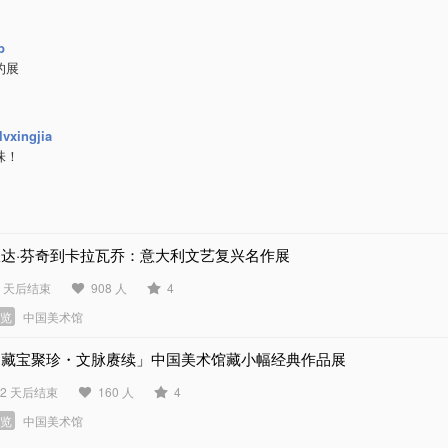
b
的展
vxingjia
味！
从达·芬奇到卡拉瓦乔：意大利文艺复兴名作展
9 天后结束
908 人
4
展览
中国美术馆
「藏宝聚珍・文脉赓续」中国美术馆藏小幅经典作品展
82 天后结束
160 人
4
展览
中国美术馆