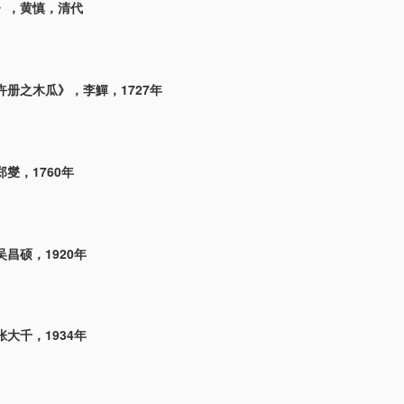
》，黄慎，清代
卉册之木瓜》，李鱓，1727年
燮，1760年
昌硕，1920年
大千，1934年