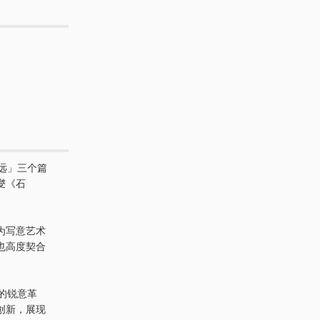
远」三个篇
燮《石
为写意艺术
也高度契合
的锐意革
创新，展现