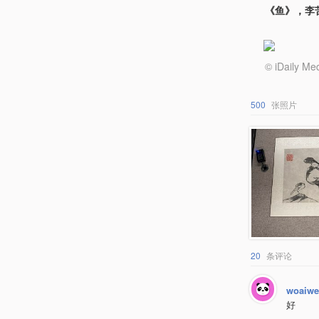
《鱼》，李苦
© iDail
500
张照片
20
条评论
woaiwe
好