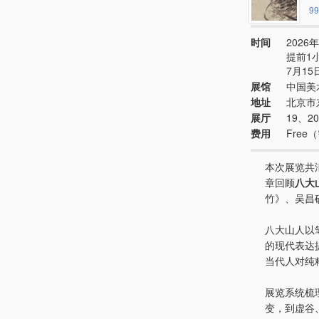
99
时间
2026年
提前1
7月15
展馆
中国美
地址
北京市
展厅
19、2
费用
Free
本次展览共
章回顾
八大
竹》、吴昌
八大山人以
的现代表达
当代人对纯
展览系统梳
变，到虚谷