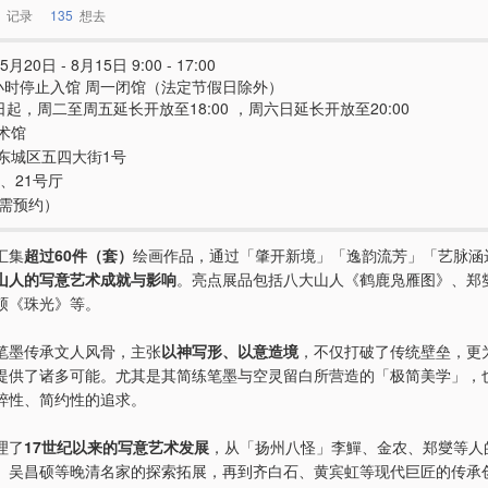
记录
135
想去
5月20日 - 8月15日 9:00 - 17:00
小时停止入馆 周一闭馆（法定节假日除外）
日起，周二至周五延长开放至18:00 ，周六日延长开放至20:00
术馆
东城区五四大街1号
0、21号厅
（需预约）
汇集
超过60件（套）
绘画作品，通过「肇开新境」「逸韵流芳」「艺脉涵
山人的写意艺术成就与影响
。亮点展品包括八大山人《鹤鹿凫雁图》、郑
硕《珠光》等。
笔墨传承文人风骨，主张
以神写形、以意造境
，不仅打破了传统壁垒，更
提供了诸多可能。尤其是其简练笔墨与空灵留白所营造的「极简美学」，
粹性、简约性的追求。
理了
17世纪以来的写意艺术发展
，从「扬州八怪」李鱓、金农、郑燮等人
、吴昌硕等晚清名家的探索拓展，再到齐白石、黄宾虹等现代巨匠的传承