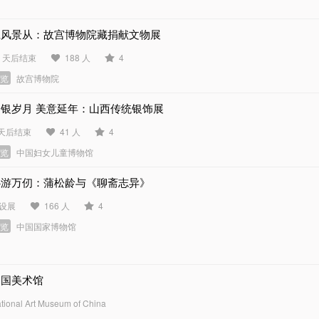
仁风景从：故宫博物院藏捐献文物展
8 天后结束
188 人
4
展览
故宫博物院
如银岁月 美意延年：山西传统银饰展
 天后结束
41 人
4
展览
中国妇女儿童博物馆
心游万仞：蒲松龄与《聊斋志异》
设展
166 人
4
展览
中国国家博物馆
中国美术馆
tional Art Museum of China