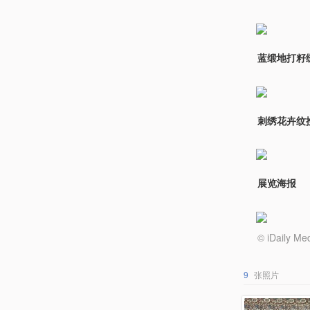
蓝缎地打籽
刺绣花卉纹
展览海报
© iDail
9
张照片