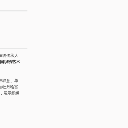
织绣传承人
国织绣艺术
神取意」单
如牡丹喻富
，展示织绣