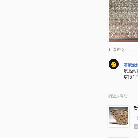
1
条评论
看展爱
展品集中
更倾向
附近的展览
1