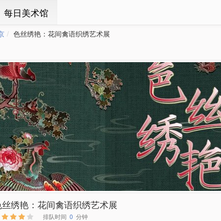
ㆍ每日美术馆
京
色丝绣艳：花间禽语织绣艺术展
色丝绣艳：花间禽语织绣艺术展
排队时间
0
分钟