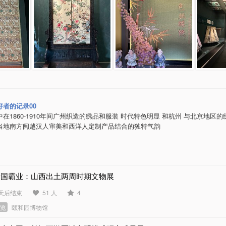
好者的记录00
在1860-1910年间广州织造的绣品和服装 时代特色明显 和杭州 与北京地区
当地南方闽越汉人审美和西洋人定制产品结合的独特气韵
晋国霸业：山西出土两周时期文物展
 天后结束
51 人
4
展览
颐和园博物馆