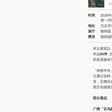
11
时间
2026年
周一闭
地址
北京市
展厅
颐和园
费用
颐和园
本次展览以
作品
80件（
的发展脉络
「神形毕肖
元通过花样
贵，石榴兆
因文化碰撞
部分展品
广绣「百鸟