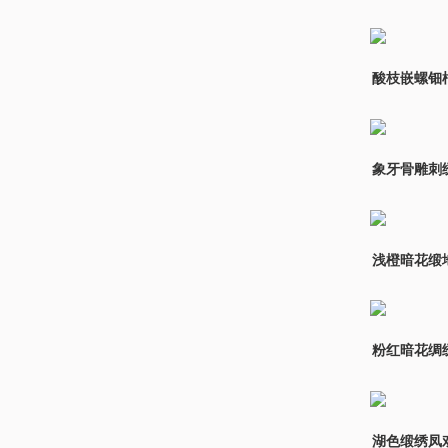
酸枝嵌螺钿
象牙骨雕刺
浅橙暗花缎
粉红暗花绸
湖色缎绣凤