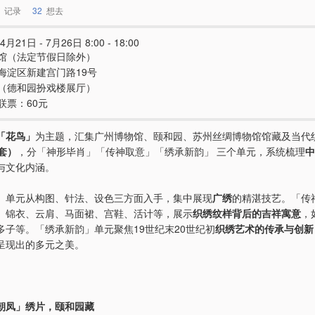
记录
32
想去
4月21日 - 7月26日 8:00 - 18:00
馆（法定节假日除外）
海淀区新建宫门路19号
（德和园扮戏楼展厅）
联票：60元
「花鸟」
为主题，汇集广州博物馆、颐和园、苏州丝绸博物馆馆藏及当代
套）
，分「神形毕肖」「传神取意」「绣承新韵」 三个单元，系统梳理
中
与文化内涵。
」单元从构图、针法、设色三方面入手，集中展现
广绣
的精湛技艺。「传
、锦衣、云肩、马面裙、宫鞋、活计等，展示
织绣纹样背后的吉祥寓意
，
多子等。「绣承新韵」单元聚焦19世纪末20世纪初
织绣艺术的传承与创新
呈现出的多元之美。
朝凤」绣片，颐和园藏