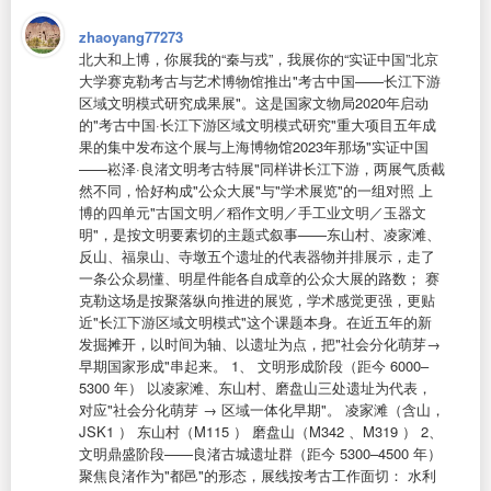
zhaoyang77273
北大和上博，你展我的“秦与戎”，我展你的“实证中国” ​ ​北京
大学赛克勒考古与艺术博物馆推出"考古中国——长江下游
区域文明模式研究成果展"。这是国家文物局2020年启动
的"考古中国·长江下游区域文明模式研究"重大项目五年成
果的集中发布 ​这个展与上海博物馆2023年那场"实证中国
——崧泽·良渚文明考古特展"同样讲长江下游，两展气质截
然不同，恰好构成"公众大展"与"学术展览"的一组对照 上
博的四单元"古国文明／稻作文明／手工业文明／玉器文
明"，是按文明要素切的主题式叙事——东山村、凌家滩、
反山、福泉山、寺墩五个遗址的代表器物并排展示，走了
一条公众易懂、明星件能各自成章的公众大展的路数； 赛
克勒这场是按聚落纵向推进的展览，学术感觉更强，更贴
近"长江下游区域文明模式"这个课题本身​。在近五年的新
发掘摊开，以时间为轴、以遗址为点，把"社会分化萌芽→
早期国家形成"串起来。 1、 文明形成阶段（距今 6000–
5300 年） 以凌家滩、东山村、磨盘山三处遗址为代表，
对应"社会分化萌芽 → 区域一体化早期"。 凌家滩（含山，
JSK1 ） 东山村（M115 ） 磨盘山（M342 、M319 ） 2、
文明鼎盛阶段——良渚古城遗址群（距今 5300–4500 年）
聚焦良渚作为"都邑"的形态，展线按考古工作面切： 水利