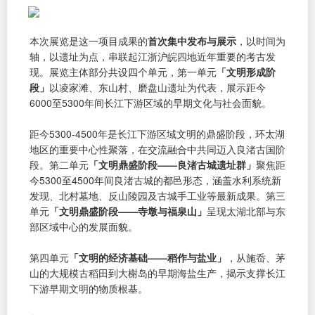
本次展览是这一项目成果的
首次集中发布与展示
，以时间为
轴，以遗址为点，串联起江浙沪皖四地近年重要的考古发
现。展览主体部分共设四个单元，第一单元
「文明形成阶
段」
以凌家滩、东山村、磨盘山遗址为代表，展示距今
6000至5300年间长江下游区域的早期文化与社会面貌。
距今5300-4500年是长江下游区域文明的鼎盛阶段，环太湖
地区的重要中心性聚落，在交流融合中共同迈入良渚古国阶
段。第二单元
「文明鼎盛阶段——良渚古城遗址群」
聚焦距
今5300至4500年间良渚古城的都邑形态，涵盖水利系统新
发现、北村墓地、反山陵园及古城手工业等最新成果。第三
单元
「文明鼎盛阶段——寺墩与福泉山」
呈现太湖北部与东
部区域中心的发展面貌。
第四单元
「文明的经济基础——稻作与盐业」
，从施岙、茅
山的大规模古稻田到大榭岛的早期海盐生产，揭示支撑长江
下游早期文明的物质根基。