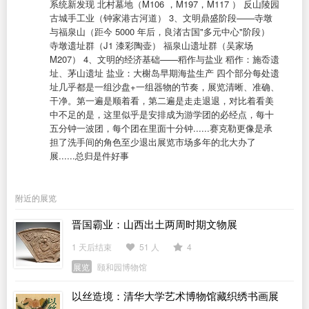
系统新发现 北村墓地（M106 ，M197，M117 ） 反山陵园
古城手工业（钟家港古河道） 3、文明鼎盛阶段——寺墩
与福泉山（距今 5000 年后，良渚古国"多元中心"阶段）
寺墩遗址群（J1 漆彩陶壶） 福泉山遗址群（吴家场
M207） 4、​文明的经济基础——稻作与盐业 稻作：施岙遗
址、茅山遗址 盐业：大榭岛早期海盐生产 四个部分​每处遗
址几乎都是一组沙盘+一组器物的节奏，展览清晰、准确、
干净。第一遍是顺着看，第二遍是走走退退，对比着看 ​美
中不足的是，这里似乎是安排成为游学团的必经点，每十
五分钟一波团，每个团在里面十分钟......赛克勒更像是承
担了洗手间的角色 ​ ​至少退出展览市场多年的北大办了
展......总归是件好事
附近的展览
晋国霸业：山西出土两周时期文物展
1 天后结束
51 人
4
展览
颐和园博物馆
以丝造境：清华大学艺术博物馆藏织绣书画展