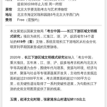
提前30分钟停止入馆 周一闭馆
展馆
北京大学赛克勒考古与艺术博物馆
地址
北京市海淀区颐和园路5号北京大学西门内
费用
Free（需预约）
本次展览以国家文物局
「考古中国——长江下游区域文明模
式研究」
项目为依托，汇集江、浙、沪、皖四省市14个遗
址的
419件（套
）文物，系统呈现长江下游地区从社会分化
萌芽到早期国家形成的完整脉络。
2020年，
长江下游区域文明模式研究
被纳入「考古中国」
重大项目。五年来，江、浙、沪、皖多地考古机构与北京大
学等高校通力合作，围绕年代与谱系、资源与环境、经济与
技术、聚落与社会等专项课题展开攻关，主动性考古发掘总
面积超过21000平方米，考古调查面积超过1100平方公
里，在关键性遗址取得了一系列突破性进展，为勾勒长江下
游的史前文明图景提供了新的线索。
玉璜，崧泽文化时期，张家港东山村遗址M115出土