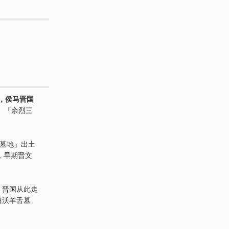
，侯马晋国
」「余烈三
侯墓地」出土
，早期晋文
，晋国从此走
曲沃羊舌墓