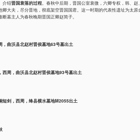
」介绍
晋国衰落的过程
。春秋中后期，晋国公室衰微，六卿专权，韩、赵
他卿大夫，尽分晋地，彻底架空晋国国君。这一时期的代表性遗址为太原
推断墓主人为春秋晚期晋国正卿赵简子。
周，曲沃县北赵村晋侯墓地63号墓出土
，西周，曲沃县北赵村晋侯墓地93号墓出土
铜短剑，西周，绛县横水墓地M2055出土
秋