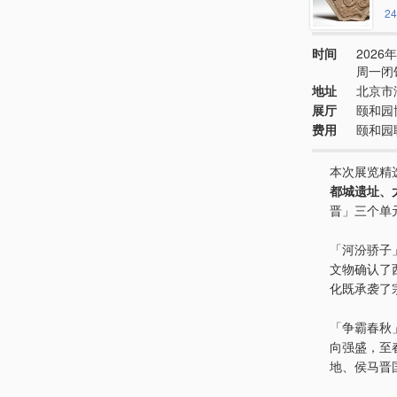
24
时间
2026年
周一闭
地址
北京市
展厅
颐和园
费用
颐和园
本次展览精
都城遗址、
晋」三个单
「河汾骄子
文物确认了
化既承袭了
「争霸春秋
向强盛，至
地、侯马晋