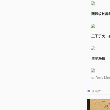
夔凤纹钟舞
王子于戈，
展览海报
© iDail
18
张照片