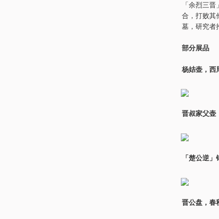
「余烈三晋
合，打败其
墓，研究者
部分展品
杨姞壶，西
晋叔家父壶
「楚公逆」
晋公盘，春