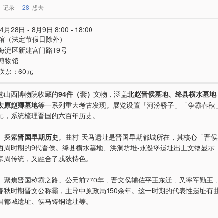
记录
28
想去
4月28日 - 8月9日 8:00 - 18:00
馆（法定节假日除外）
海淀区新建宫门路19号
博物馆
联票：60元
选山西博物院收藏的
94件（套）
文物，涵盖
北赵晋侯墓地、绛县横水墓地
太原赵卿墓地
等一系列重大考古发现。展览设置「河汾骄子」「争霸春秋
元，系统梳理晋国的六百年历史。
」探索
晋国早期历史
。曲村-天马遗址是晋国早期都城所在，其核心「晋
西周时期的9代晋侯。绛县横水墓地、洪洞坊堆-永凝堡遗址出土文物显示
宗周传统，又融合了戎狄特色。
」聚焦晋国称霸之路。公元前770年，晋文侯辅佐平王东迁，又率军勤王
春秋时期晋文公称霸，主导中原政局150余年。这一时期的代表性遗址有
国都城遗址、侯马铸铜遗址等。