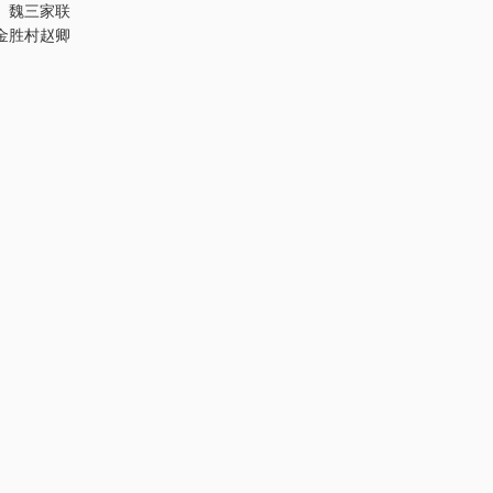
、魏三家联
金胜村赵卿