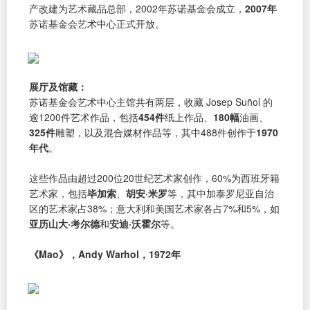
产改建为艺术藏品总部，2002年苏诺基金会成立，
2007年
苏诺基金会艺术中心正式开放。
展厅及馆藏：
苏诺基金会艺术中心主馆共有两层，收藏 Josep Suñol 的
逾1200件艺术作品，包括
454件
纸上作品、
180幅
油画、
325件
雕塑，以及混合媒材作品等，其中488件创作于
1970
年代
。
这些作品由超过200位20世纪艺术家创作，60%为西班牙籍
艺术家，包括
毕加索
、
胡安·米罗
等，其中加泰罗尼亚自治
区的艺术家占38%；意大利和美国艺术家各占7%和5%，如
亚历山大·考尔德
和
安迪·沃霍尔
等。
《Mao》，Andy Warhol，1972年