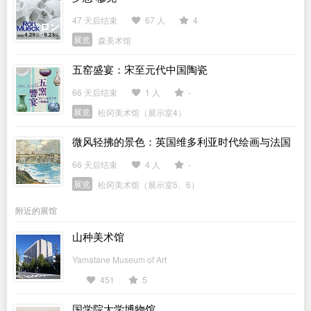
47 天后结束
67 人
4
展览
森美术馆
五窑盛宴：宋至元代中国陶瓷
66 天后结束
1 人
-
展览
松冈美术馆（展示室4）
微风轻拂的景色：英国维多利亚时代绘画与法国
印象派
66 天后结束
4 人
-
展览
松冈美术馆（展示室5、6）
附近的展馆
山种美术馆
Yamatane Museum of Art
451
5
国学院大学博物馆