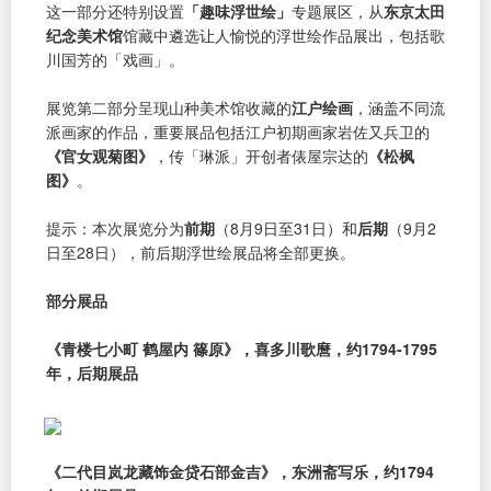
这一部分还特别设置
「趣味浮世绘」
专题展区，从
东京太田
纪念美术馆
馆藏中遴选让人愉悦的浮世绘作品展出，包括歌
川国芳的「戏画」。
展览第二部分呈现山种美术馆收藏的
江户绘画
，涵盖不同流
派画家的作品，重要展品包括江户初期画家岩佐又兵卫的
《官女观菊图》
，传「琳派」开创者俵屋宗达的
《松枫
图》
。
提示：本次展览分为
前期
（8月9日至31日）和
后期
（9月2
日至28日），前后期浮世绘展品将全部更换。
部分展品
《青楼七小町 鹤屋内 篠原》，喜多川歌麿，约1794-1795
年，后期展品
《二代目岚龙藏饰金贷石部金吉》，东洲斋写乐，约1794