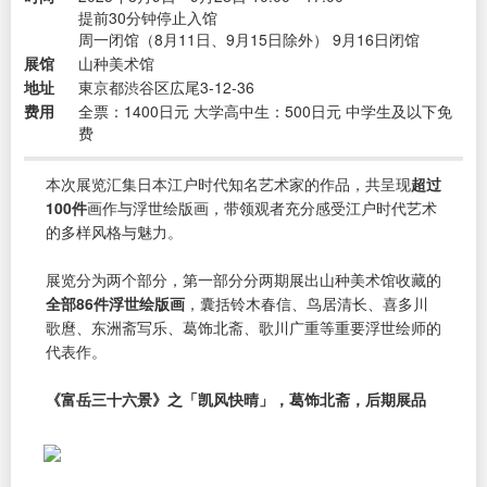
提前30分钟停止入馆
周一闭馆（8月11日、9月15日除外） 9月16日闭馆
展馆
山种美术馆
地址
東京都渋谷区広尾3-12-36
费用
全票：1400日元 大学高中生：500日元 中学生及以下免
费
本次展览汇集日本江户时代知名艺术家的作品，共呈现
超过
100件
画作与浮世绘版画，带领观者充分感受江户时代艺术
的多样风格与魅力。
展览分为两个部分，第一部分分两期展出山种美术馆收藏的
全部86件浮世绘版画
，囊括铃木春信、鸟居清长、喜多川
歌麿、东洲斋写乐、葛饰北斋、歌川广重等重要浮世绘师的
代表作。
《富岳三十六景》之「凯风快晴」，葛饰北斋，后期展品