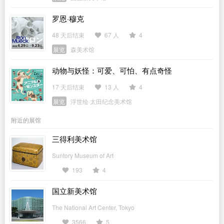
罗恩·穆克
48 天后结束
67 人
4
展览
森美术馆
动物与妖怪：可爱、可怕、有点奇怪
17 天后结束
13 人
4
展览
浮世绘·太田纪念美术馆
附近的展馆
三得利美术馆
Suntory Museum of Art
193
4
国立新美术馆
The National Art Center, Tokyo
3566
5