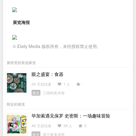
展览海报
© iDaily Media 版权所有，未经授权禁止使用。
展馆里的其他展览
眼之盛宴：食器
24 天后结束
1 人
-
展览
三得利美术馆
附近的展览
毕加索遇见保罗·史密斯：一场趣味冒险
46 天后结束
39 人
5
展览
国立新美术馆