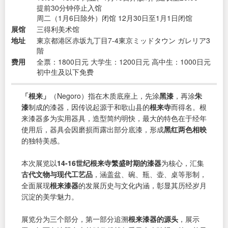
提前30分钟停止入馆
周二（1月6日除外）闭馆 12月30日至1月1日闭馆
展馆
三得利美术馆
地址
東京都港区赤坂九丁目7-4東京ミッドタウン ガレリア3
階
费用
全票：1800日元 大学生：1200日元 高中生：1000日元
初中生及以下免费
「根来」
（Negoro）指在木质底座上，先涂
黑漆
，再涂
朱
漆
制成的漆器，因传说起源于和歌山县的
根来寺
而得名。根
来漆器多为实用器具，造型简约明快，最大的特色在于经年
使用后，器具会因磨损而露出部分底漆，形成
黑红两色相映
的独特美感。
本次展览以
14-16世纪根来寺繁盛时期的漆器
为核心，汇集
古代文物与现代工艺品
，涵盖盆、碗、瓶、壶、桌等形制，
全面展现
根来漆器
的发展历史与文化内涵，彰显其历经岁月
沉淀的美学魅力。
展览分为三个部分，第一部分追溯
根来漆器的源头
，展示