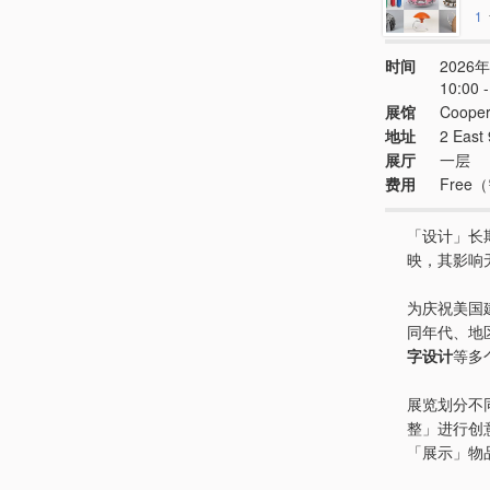
1
时间
2026年
10:00
展馆
Coope
地址
2 East
展厅
一层
费用
Fre
「设计」长
映，其影响
为庆祝美国建
同年代、地
字设计
等多
展览划分不
整」进行创
「展示」物