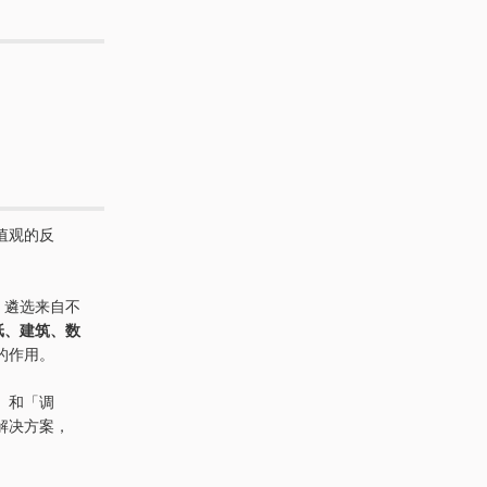
值观的反
展，遴选来自不
纸、建筑、数
的作用。
」和「调
解决方案，