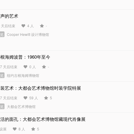
噪声的艺术
0 天后结束
4 人
-
展览
Cooper Hewitt 设计博物馆
根海姆波普：1960年至今
57 天后结束
0 人
-
展览
纽约古根海姆博物馆
服装艺术：大都会艺术博物馆时装学院特展
57 天后结束
59 人
5
展览
大都会艺术博物馆
生活的面孔：大都会艺术博物馆藏现代肖像展
设展
8 人
5