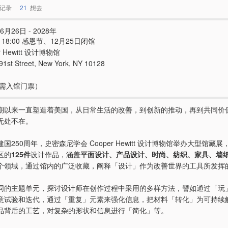
记录
21
想去
6月26日 - 2028年
 - 18:00 感恩节、12月25日闭馆
r Hewitt 设计博物馆
 91st Street, New York, NY 10128
e（需入馆门票）
期以来一直塑造着美国，从日常生活的改善，到创新的推动，再到共同价
无处不在。
国250周年，史密森尼学会 Cooper Hewitt 设计博物馆举办大型馆藏
区的
125件
设计作品，涵盖
平面设计、产品设计、时尚、纺织、家具、墙
个领域，通过馆内的广泛收藏，阐释「设计」作为改善世界的工具所发挥
同的主题单元，探讨设计师在创作过程中采用的多样方法，譬如通过「玩
意试验和迭代，通过「重复」元素来强化信息，把材料「转化」为可持续
品背后的工艺，对复杂的形状和信息进行「简化」等。