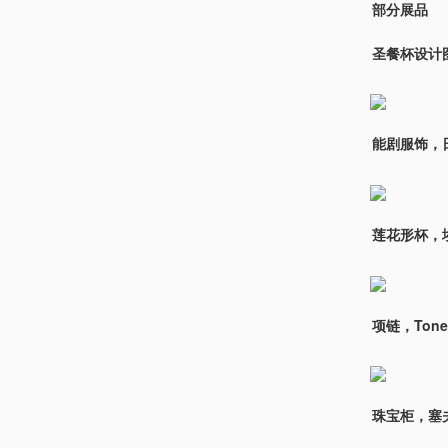
部分展品
圣餐杯设计图，
能剧服饰，日
莲花形杯，埃
项链，Tone 
珠宝柜，塞夫