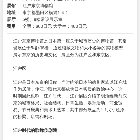
展馆
江户东京博物馆
地址
東京都墨田区横網1-4-1
展厅
5楼、6楼常设展示室
费用
全票：600日元 大学生：480日元
江户东京博物馆是日本第一座关于城市历史的博物馆，其常
设展位于5楼和6楼，通过馆藏文物和大小各异的实物模型
展示东京的历史与文化，展区分为江户区和东京区。
江户区
江户是日本东京的旧称，当时统治日本的德川家族以江户城
作为居所，使江户取代京都成为日本实质的政治中心，这一
时期因此也称「江户时代」。江户展区介绍了明治维新前东
京的城市格局、社会结构、日常生活、娱乐活动、商业贸
易、节日庆典和美术工艺等，其中部分展品为1:1尺寸还原
的桥梁、店铺和剧场。
江户时代的歌舞伎剧院