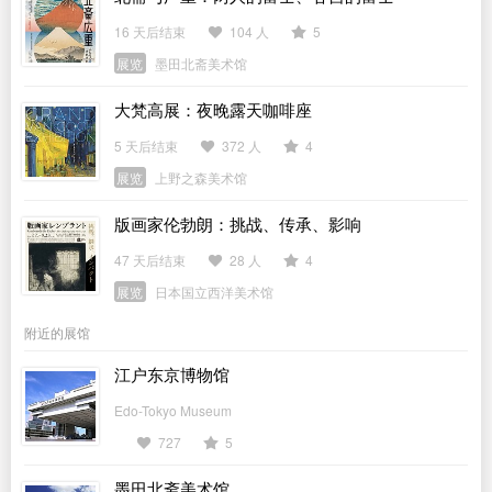
16 天后结束
104 人
5
展览
墨田北斋美术馆
大梵高展：夜晚露天咖啡座
5 天后结束
372 人
4
展览
上野之森美术馆
版画家伦勃朗：挑战、传承、影响
47 天后结束
28 人
4
展览
日本国立西洋美术馆
附近的展馆
江户东京博物馆
Edo-Tokyo Museum
727
5
墨田北斋美术馆