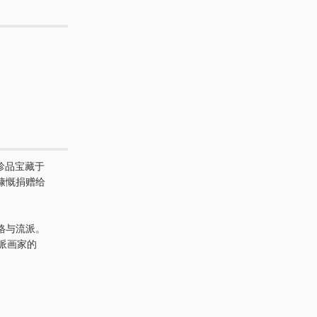
珍品宝藏于
慷慨捐赠给
格与流派。
派画家的