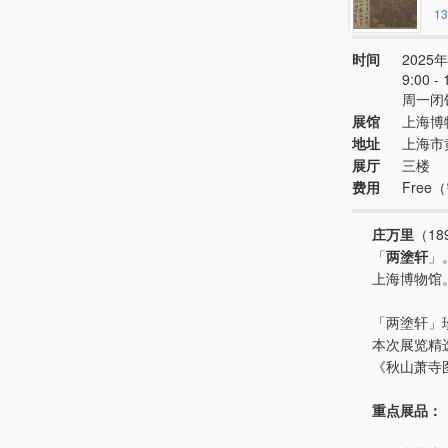
13
时间
2025年
9:00 
周一闭
展馆
上海博
地址
上海市
展厅
三楼
费用
Fre
庄万里
（1
「
两塗轩
」
上海博物馆
「两塗轩」
本次展览精
《秋山萧寺
重点展品：