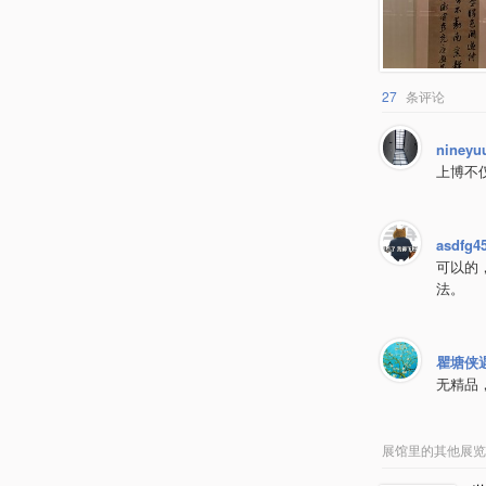
27
条评论
nineyu
上博不
asdfg4
可以的
法。
瞿塘侠
无精品
展馆里的其他展览