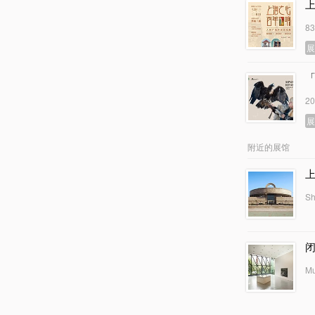
8
2
附近的展馆
Sh
闭
Mu