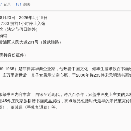
7
记录
181
想去
8月20日 - 2026年4月19日
- 17:00 提前1小时停止入馆
馆（法定节假日除外）
物馆
黄浦区人民大道201号（近武胜路）
e（需持身份证件）
899-1965）是菲律宾华裔企业家，他热爱中国文化，倾毕生搜求数百书画
。庄万里逝世后，其子女秉承父亲心愿，于2000年将233件宋元明清书画
。
珍藏书画内容丰富，自宋至近现代，跨八百余年，涵盖书画史上主要的风
选
45件
庄氏家族捐赠书画藏品展出，亮点展品包括时代最早的宋代范宽传
图》、董其昌《手札九通卷》等。