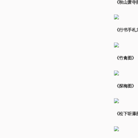
《秋山萧寺
《行书手札
《竹禽图》
《探梅图》
《松下听瀑