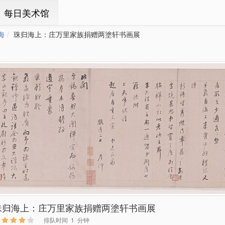
ㆍ每日美术馆
海
珠归海上：庄万里家族捐赠两塗轩书画展
珠归海上：庄万里家族捐赠两塗轩书画展
排队时间
1
分钟