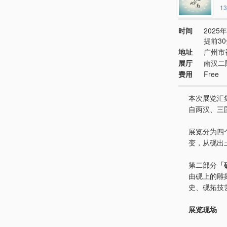
13
时间
2025年
提前3
地址
广州市
展厅
南汉二
费用
Free
本次展览汇
自两汉、三
展览分为四
变，从砚出
第二部分
「
由砚上的雕
史、砚拓技
展览现场