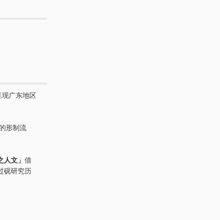
呈现广东地区
来的形制流
。
之人文」
借
过砚研究历