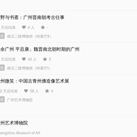
旷野与书斋：广州晋南朝考古往事
7 天后结束
4 人
-
展览
南汉二陵博物馆（特展厅Ⅱ）
「余广州 平且康」魏晋南北朝时期的广州
7 天后结束
43 人
5
展览
南汉二陵博物馆（特展厅I）
青州微笑：中国古青州佛造像艺术展
32 天后结束
58 人
4
展览
广州艺术博物院
广州艺术博物院
angzhou Museum of Art