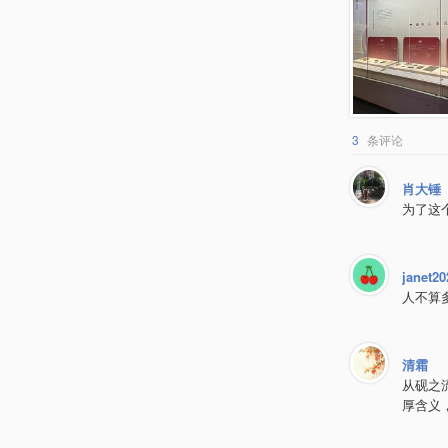
3
条评论
肖大锤
为了这
janet20
人不算
清霜
从砚之
厚含义