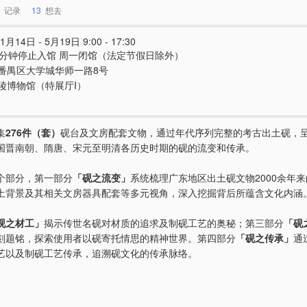
记录
13
想去
1月14日 - 5月19日 9:00 - 17:30
0分钟停止入馆 周一闭馆（法定节假日除外）
番禺区大学城华师一路8号
陵博物馆（特展厅I）
集
276件（套）
砚台及文房配套文物，通过年代序列完整的考古出土砚，
国晋南朝、隋唐、宋元至明清各历史时期的砚的流变和传承。
个部分，第一部分
「砚之流变」
系统梳理广东地区出土砚文物2000余年
土背景及其相关文房器具配套等多元视角，深入挖掘背后所蕴含文化内涵
砚之材工」
揭示传世名砚对材质的追求及制砚工艺的奥秘；第三部分
「砚
刻题铭，探索使用者以砚寄托情思的精神世界。第四部分
「砚之传承」
通
艺以及制砚工艺传承，追溯砚文化的传承脉络。