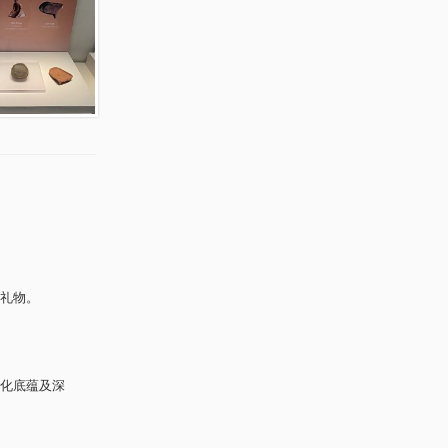
礼物。
化底蕴及深