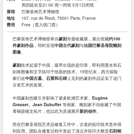
周四延长至21:00 周一闭馆 5月1日闭馆
展馆
巴黎装饰艺术博物馆
地址
107, rue de Rivoli, 75001 Paris, France
费用
Free（需入馆门票）
巴黎装饰艺术博物馆举办
篆刻
专题收藏展，展出馆藏
约100
件篆刻作品
，同时呈现
中国古代篆刻
与
法国巴黎圣母院雕刻
图像
。
篆刻
技术起源于中国，最早出现的是印章，即利用墨水和石
刻将图像和文字拓印于纸面的技术。19世纪末，西方探险
家们在
中国古墓、石窟和石碑
上见到的篆刻作品证实了这门
古老艺术的发展。
中国篆刻也吸引并影响了诸多欧洲艺术家。
Eugène
Grasset、Jean Dubuffet
等画家、雕刻家不但收藏了中国
青铜器铭文拓片，也以此为灵感展开
新的创作
。
而在巴黎圣母院艺术品修复工作中，古老的拓印技术意外得
到应用。团队在修复过程中发起了清点并拓印大教堂
石刻铭