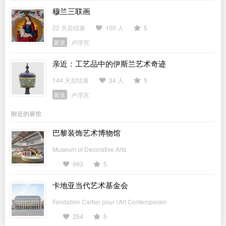
穆兰三联画
22 天后结束
100 人
5
展览
卢浮宫
亲近：工艺品中的伊斯兰艺术奇迹
144 天后结束
34 人
5
展览
卢浮宫
附近的展馆
巴黎装饰艺术博物馆
Museum of Decorative Arts
993
5
卡地亚当代艺术基金会
Fondation Cartier pour l'Art Contemporain
254
5