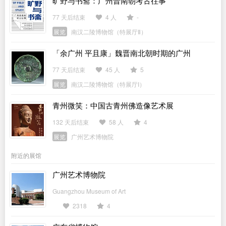
旷野与书斋：广州晋南朝考古往事
77 天后结束
4 人
-
展览
南汉二陵博物馆（特展厅Ⅱ）
「余广州 平且康」魏晋南北朝时期的广州
77 天后结束
45 人
5
展览
南汉二陵博物馆（特展厅I）
青州微笑：中国古青州佛造像艺术展
132 天后结束
58 人
4
展览
广州艺术博物院
附近的展馆
广州艺术博物院
Guangzhou Museum of Art
2318
4