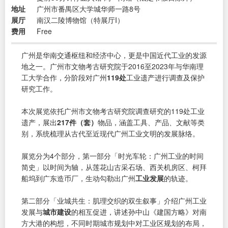
地址
广州市番禺区大学城华师一路8号
展厅
南汉二陵博物馆（特展厅I）
费用
Free
广州是华南交通枢纽和经济中心，更是中国近代工业的发源
地之一。广州市文物考古研究院于2016至2023年与华南理
工大学合作，分阶段对广州
119处
工业遗产进行调查及保护
研究工作。
本次展览依托广州市文物考古研究院调查研究的119处工业
遗产，展出
217件（套）
物品，涵盖工具、产品、文献等类
别，系统梳理从古代至近现代广州工业文明的发展脉络。
展览分为4个部分，第一部分「时光车轮：广州工业的时间
简史」以时间为轴，从莲花山古采石场、西关机房区、柯拜
船坞到广东造币厂，生动勾勒出广州
工业发展
的轨迹。
第二部分「业城共生：肌理交织的双生叙事」介绍广州工业
发展与
城市建设
的相互促进，讲述孙中山《建国方略》对南
方大港的构想，不同时期城市规划中对工业区规划的布局，