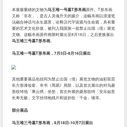
本展最重磅的文物为
马王堆一号墓T形帛画
原件。T形帛画
又称「非衣」，是古人灵魂升天的媒介，这幅帛画以浪漫笔
法融合神话与永生愿景，诠释汉代宇宙观与生命观，具有重
要的艺术文化价值，被列入我国第一批禁止出国（境）展览
文物。这幅帛画原件将限时展出至8月16日，之后更换展出
马王堆三号墓T形帛画
。
马王堆一号墓T形帛画，7月3日-8月16日展出
其他重要展品包括同为禁止出国（境）展览文物的油彩双层
长方形漆妆奁、帛书《周易》局部，以及首次展出的对鸟菱
形纹绮地「乘云绣」坐垫，首次外展的菱形纹绮「安乐如意
长寿无极」文字丝绵袍残片和波折纹「千金」绦等。
部分展品
马王堆三号墓T形帛画，8月18日-10月7日展出