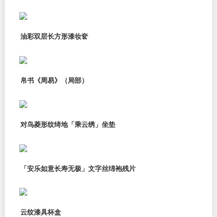
油彩双层长方形漆妆奁
帛书《周易》（局部）
对鸟菱形纹绮地「乘云绣」坐垫
「安乐如意长寿无极」文字丝绵袍残片
云纹漆具杯盒