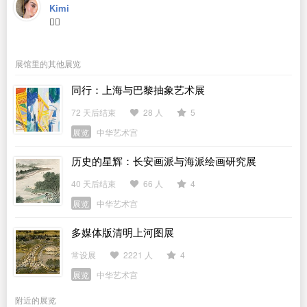
Kimi
👍🏻
展馆里的其他展览
同行：上海与巴黎抽象艺术展
72 天后结束
28 人
5
展览
中华艺术宫
历史的星辉：长安画派与海派绘画研究展
40 天后结束
66 人
4
展览
中华艺术宫
多媒体版清明上河图展
常设展
2221 人
4
展览
中华艺术宫
附近的展览