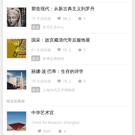
塑造现代：从新古典主义到罗丹
72 天后结束
68 人
5
展览
罗丹艺术中心
国采：故宫藏清代帝后服饰展
61 天后结束
55 人
5
展览
世博会博物馆
丽娜·波·巴蒂：生存的诗学
79 天后结束
76 人
5
展览
上海当代艺术博物馆
附近的展馆
中华艺术宫
China Art Museum, Shanghai
6941
4