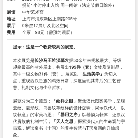
提前1小时停止入馆 周一闭馆（法定节假日除外）
展馆
中华艺术宫
地址
上海市浦东新区上南路205号
展厅
0米层17展厅及北区空间
费用
全票：98元（需预约观展）
提示：这是一个收费较高的展览。
本次展览是
长沙马王堆汉墓
发掘50余年来规模最大、等级
规格最高的省外展出，共展出
195件（套）
文物及复制品，
其中一级文物31件（套）。展览以
「生活美学」
为切入
点，重现西汉贵族的精致日常，深度呈现其背后的工艺智
慧、礼制文化与生命哲学。
展览分为三个篇章：
「纹样之眼」
聚焦汉代图案美学，呈现
云纹、菱形纹、鸟兽纹等纹样的设计逻辑，揭示汉代人「以
纹载意」的审美巧思；
「器用之序」
以器物为载体，还原汉
代贵族的礼制生活；
「天人之思」
探索汉代人的生命观与宇
宙观，解读帛书《十问》的养生智慧与T形帛画的升仙想
象。