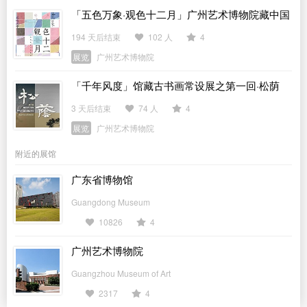
「五色万象·观色十二月」广州艺术博物院藏中国
传统色主题作品展
194 天后结束
102 人
4
展览
广州艺术博物院
「千年风度」馆藏古书画常设展之第一回·松荫
3 天后结束
74 人
4
展览
广州艺术博物院
附近的展馆
广东省博物馆
Guangdong Museum
10826
4
广州艺术博物院
Guangzhou Museum of Art
2317
4