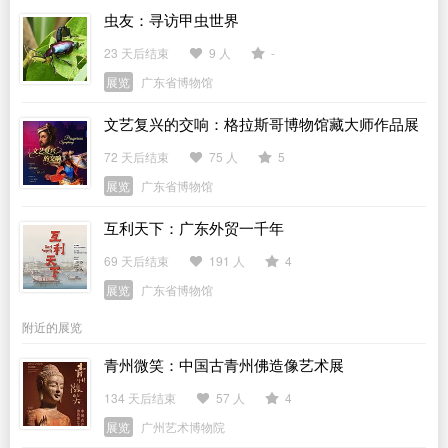
虫友：寻访甲虫世界
23 天后结束
9 人
-
展览
广东省博物馆
文艺复兴的交响：格拉斯哥博物馆藏大师作品展
72 天后结束
75 人
5
展览
广东省博物馆
互利天下：广东外贸一千年
69 天后结束
191 人
4
展览
广东省博物馆
附近的展览
青州微笑：中国古青州佛造像艺术展
134 天后结束
57 人
4
展览
广州艺术博物院