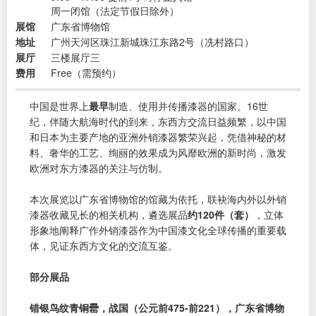
周一闭馆（法定节假日除外）
展馆
广东省博物馆
地址
广州天河区珠江新城珠江东路2号（冼村路口）
展厅
三楼展厅三
费用
Free（需预约）
中国是世界上
最早
制造、使用并传播漆器的国家。16世
纪，伴随大航海时代的到来，东西方交流日益频繁，以中国
和日本为主要产地的亚洲外销漆器繁荣兴起，凭借神秘的材
料、奢华的工艺、绚丽的效果成为风靡欧洲的新时尚，激发
欧洲对东方漆器的关注与仿制。
本次展览以广东省博物馆的馆藏为依托，联袂海内外以外销
漆器收藏见长的相关机构，遴选展品
约120件（套）
，立体
形象地阐释广作外销漆器作为中国漆文化全球传播的重要载
体，见证东西方文化的交流互鉴。
部分展品
错银鸟纹青铜罍，战国（公元前475-前221），广东省博物